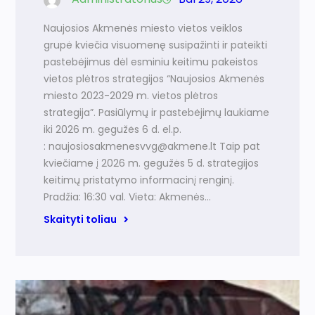
Naujosios Akmenės miesto vietos veiklos
grupė kviečia visuomenę susipažinti ir pateikti
pastebėjimus dėl esminiu keitimu pakeistos
vietos plėtros strategijos “Naujosios Akmenės
miesto 2023-2029 m. vietos plėtros
strategija”. Pasiūlymų ir pastebėjimų laukiame
iki 2026 m. gegužės 6 d. el.p.
: naujosiosakmenesvvg@akmene.lt Taip pat
kviečiame į 2026 m. gegužės 5 d. strategijos
keitimų pristatymo informacinį renginį.
Pradžia: 16:30 val. Vieta: Akmenės…
Skaityti toliau