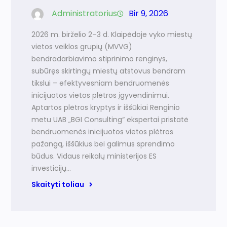
Administratorius
Bir 9, 2026
2026 m. birželio 2–3 d. Klaipėdoje vyko miestų
vietos veiklos grupių (MVVG)
bendradarbiavimo stiprinimo renginys,
subūręs skirtingų miestų atstovus bendram
tikslui – efektyvesniam bendruomenės
inicijuotos vietos plėtros įgyvendinimui.
Aptartos plėtros kryptys ir iššūkiai Renginio
metu UAB „BGI Consulting“ ekspertai pristatė
bendruomenės inicijuotos vietos plėtros
pažangą, iššūkius bei galimus sprendimo
būdus. Vidaus reikalų ministerijos ES
investicijų…
Skaityti toliau