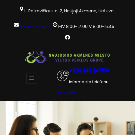
Eiti
prie
L. Petravičiaus a. 2, Naujoji Akmenė, Lietuva
turinio
Parašyk mums
I-IV 8:00-17:00 V 8:00-15:45
Facebook
+370 645 54 590
Informacija telefonu
Kontaktai