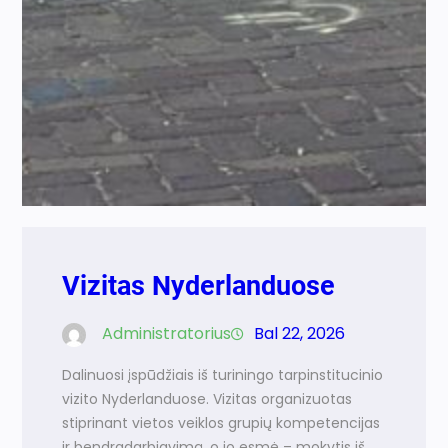
Vizitas Nyderlanduose
Administratorius
Bal 22, 2026
Dalinuosi įspūdžiais iš turiningo tarpinstitucinio
vizito Nyderlanduose. Vizitas organizuotas
stiprinant vietos veiklos grupių kompetencijas
ir bendradarbiavimą, o jo esmė – mokytis iš