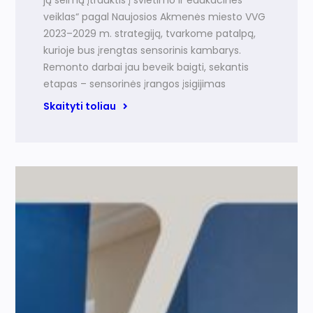
jų šeimų įtrauktis į švietimo ir edukacines
veiklas“ pagal Naujosios Akmenės miesto VVG
2023–2029 m. strategiją, tvarkome patalpą,
kurioje bus įrengtas sensorinis kambarys.
Remonto darbai jau beveik baigti, sekantis
etapas – sensorinės įrangos įsigijimas
Skaityti toliau