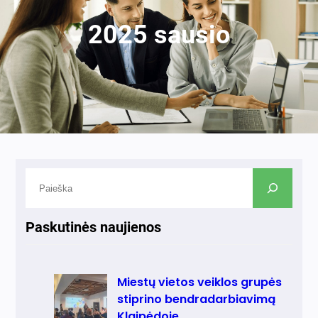
2025 sausio
P
a
i
Paskutinės naujienos
e
š
k
a
Miestų vietos veiklos grupės
stiprino bendradarbiavimą
Klaipėdoje