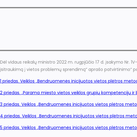
Dėl vidaus reikalų ministro 2022 m. rugpjūčio 17 d. įsakymo Nr
įsitraukimą į vietos problemų sprendimą“ aprašo patvirtinimo“ 
1 priedas. Veiklos „Bendruomenės inicijuotos vietos plėtros met
2 priedas. „Parama miesto vietos veiklos grupių kompetencijų ir
3 priedas. Veiklos „Bendruomenės inicijuotos vietos plėtros met
4 priedas. Veiklos „Bendruomenės inicijuotos vietos plėtros met
5 priedas. Veiklos „Bendruomenės inicijuotos vietos plėtros met