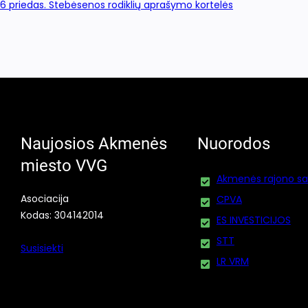
6 priedas. Stebėsenos rodiklių aprašymo kortelės
Naujosios Akmenės
Nuorodos
miesto VVG
Akmenės rajono sa
Asociacija
CPVA
Kodas: 304142014
ES INVESTICIJOS
STT
Susisiekti
LR VRM