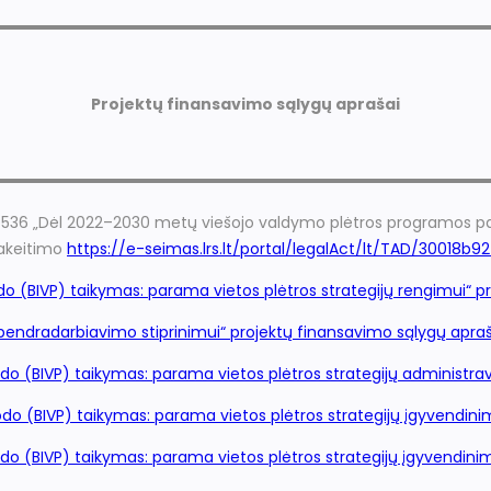
Projektų finansavimo sąlygų aprašai
. 1V-536 „Dėl 2022–2030 metų viešojo valdymo plėtros programos
pakeitimo
https://e-seimas.lrs.lt/portal/legalAct/lt/TAD/30018b9
odo (BIVP) taikymas: parama vietos plėtros strategijų rengimui“ 
 bendradarbiavimo stiprinimui“ projektų finansavimo sąlygų apra
odo (BIVP) taikymas: parama vietos plėtros strategijų administr
odo (BIVP) taikymas: parama vietos plėtros strategijų įgyvendini
odo (BIVP) taikymas: parama vietos plėtros strategijų įgyvendini