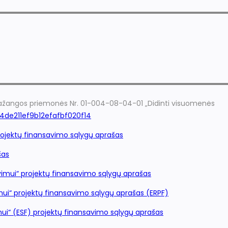
 pažangos priemonės Nr. 01-004-08-04-01 „Didinti visuomenės
24de211ef9b12efafbf020f14
projektų finansavimo sąlygų aprašas
šas
avimui“ projektų finansavimo sąlygų aprašas
mui“ projektų finansavimo sąlygų aprašas (ERPF)
mui“ (ESF) projektų finansavimo sąlygų aprašas