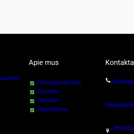
Apie mus
Kontakta
vivaldybė
+370 645
Informacija apie VVG
VVG Nariai
VVG Nariai
naujosiosa
Viešieji pirkimai
L. Petravič