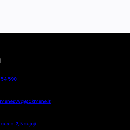
i
 54 590
kmenesvvg@akmene.lt
iaus a. 2, Naujoji