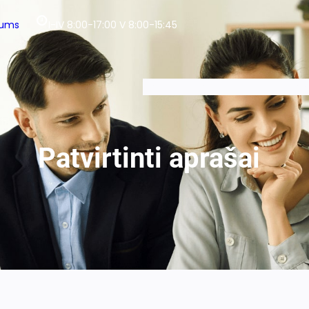
mums
I-IV 8:00-17:00 V 8:00-15:45
NAUJIENOS
APIE MUS
TEISĖS AK
Patvirtinti aprašai