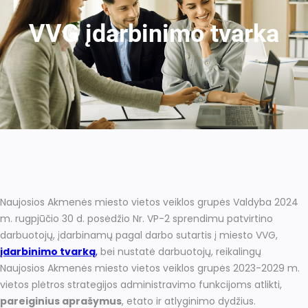
VVG įdarbinimo tvarka
Naujosios Akmenės miesto vietos veiklos grupės Valdyba 2024
m. rugpjūčio 30 d. posėdžio Nr. VP-2 sprendimu patvirtino
darbuotojų, įdarbinamų pagal darbo sutartis į miesto VVG,
įdarbinimo tvarką
,
bei nustatė darbuotojų, reikalingų
Naujosios Akmenės miesto vietos veiklos grupės 2023-2029 m.
vietos plėtros strategijos administravimo funkcijoms atlikti,
pareiginius aprašymus
, etato ir atlyginimo dydžius.