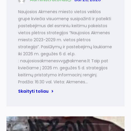
Naujosios Akmenės miesto vietos veiklos
grupė kviečia visuomenę susipažinti ir pateikti
pastebėjimus dėl esminiu keitimu pakeistos
vietos plėtros strategijos “Naujosios Akmenės
miesto 2023-2029 m. vietos plėtros
strategija”. Pasiūlymų ir pastebėjimų laukiame
iki 2026 m. gegužės 6 d. el.p.
: naujosiosakmenesvvg@akmene.lt Taip pat
kviečiame į 2026 m. gegužės 5 d. strategijos
keitimų pristatymo informacinį renginį.
Pradžia: 16:30 val. Vieta: Akmenės…
Skaityti toliau