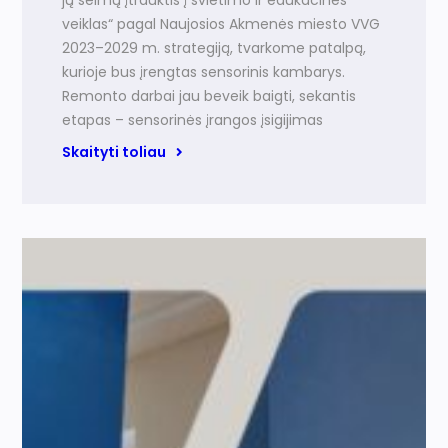
jų šeimų įtrauktis į švietimo ir edukacines
veiklas“ pagal Naujosios Akmenės miesto VVG
2023–2029 m. strategiją, tvarkome patalpą,
kurioje bus įrengtas sensorinis kambarys.
Remonto darbai jau beveik baigti, sekantis
etapas – sensorinės įrangos įsigijimas
Skaityti toliau