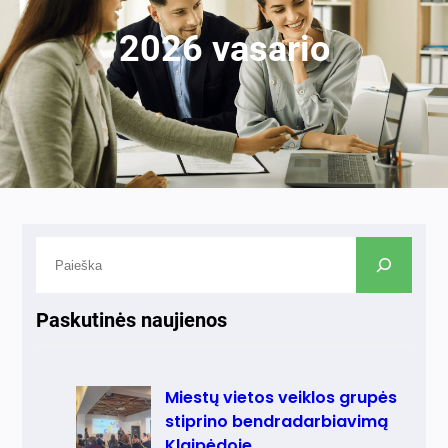
2026 vasario
P
a
i
Paskutinės naujienos
e
š
k
a
Miestų vietos veiklos grupės
stiprino bendradarbiavimą
Klaipėdoje