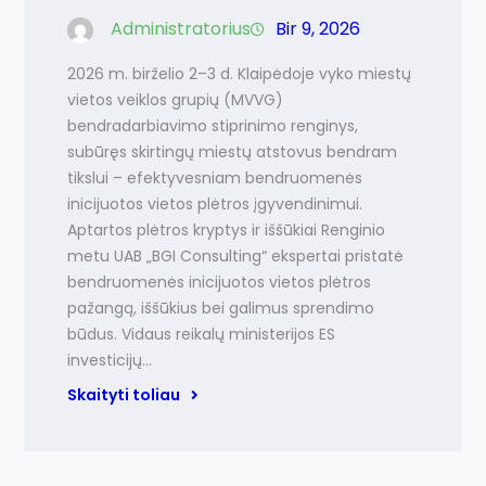
Administratorius
Bir 9, 2026
2026 m. birželio 2–3 d. Klaipėdoje vyko miestų
vietos veiklos grupių (MVVG)
bendradarbiavimo stiprinimo renginys,
subūręs skirtingų miestų atstovus bendram
tikslui – efektyvesniam bendruomenės
inicijuotos vietos plėtros įgyvendinimui.
Aptartos plėtros kryptys ir iššūkiai Renginio
metu UAB „BGI Consulting“ ekspertai pristatė
bendruomenės inicijuotos vietos plėtros
pažangą, iššūkius bei galimus sprendimo
būdus. Vidaus reikalų ministerijos ES
investicijų…
Skaityti toliau