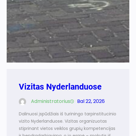
Vizitas Nyderlanduose
Administratorius
Bal 22, 2026
Dalinuosi įspūdžiais iš turiningo tarpinstitucinio
vizito Nyderlanduose. Vizitas organizuotas
stiprinant vietos veiklos grupių kompetencijas
ir bendradarbiavimą, o jo esmė – mokytis iš