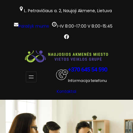
Eiti
prie
L. Petravičiaus a. 2, Naujoji Akmenė, Lietuva
turinio
Parašyk mums
I-IV 8:00-17:00 V 8:00-15:45
Facebook
+370 645 54 590
Informacija telefonu
Kontaktai