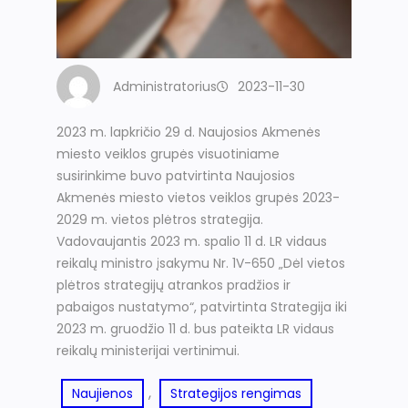
Administratorius
2023-11-30
2023 m. lapkričio 29 d. Naujosios Akmenės
miesto veiklos grupės visuotiniame
susirinkime buvo patvirtinta Naujosios
Akmenės miesto vietos veiklos grupės 2023-
2029 m. vietos plėtros strategija.
Vadovaujantis 2023 m. spalio 11 d. LR vidaus
reikalų ministro įsakymu Nr. 1V-650 „Dėl vietos
plėtros strategijų atrankos pradžios ir
pabaigos nustatymo“, patvirtinta Strategija iki
2023 m. gruodžio 11 d. bus pateikta LR vidaus
reikalų ministerijai vertinimui.
, 
Naujienos
Strategijos rengimas