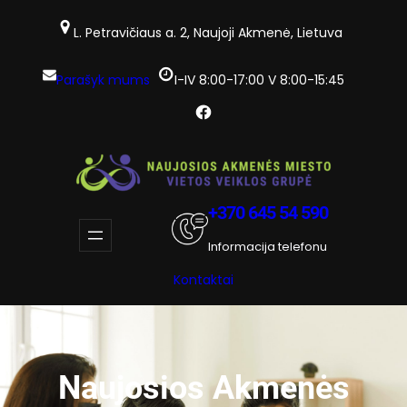
Eiti
prie
L. Petravičiaus a. 2, Naujoji Akmenė, Lietuva
turinio
Parašyk mums
I-IV 8:00-17:00 V 8:00-15:45
Facebook
+370 645 54 590
Informacija telefonu
Kontaktai
Naujosios Akmenės