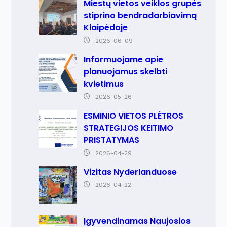
a
Miestų vietos veiklos grupės
stiprino bendradarbiavimą
Klaipėdoje
2026-06-09
Informuojame apie
planuojamus skelbti
kvietimus
2026-05-26
ESMINIO VIETOS PLĖTROS
STRATEGIJOS KEITIMO
PRISTATYMAS
2026-04-29
Vizitas Nyderlanduose
2026-04-22
Įgyvendinamas Naujosios