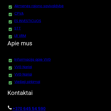
Akmenės rajono savivaldybė
CPVA
ES INVESTICIJOS
STT
LR VRM
Apie mus
Informacija apie VVG
VVG Nariai
VVG Nariai
Viešieji pirkimai
Kontaktai
+370 645 54 590